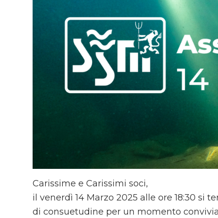
Carissime e Carissimi soci,
il venerdì 14 Marzo 2025 alle ore 18:30 si 
di consuetudine per un momento conviviale